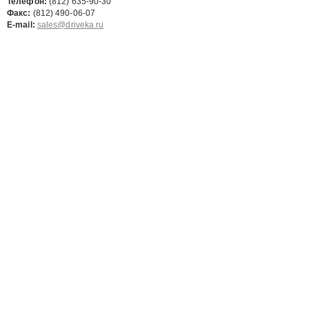
Телефон:
(812) 635-90-30
Факс:
(812) 490-06-07
E-mail:
sales@driveka.ru